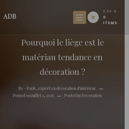
Skip
to
0,00 €
ADB
0
content
ITEMS
Pourquoi le liège est le
matériau tendance en
décoration ?
By -
Eude, expert en décoration d'intérieur
Posted on
juillet 2, 2025
Posted in
Decoration