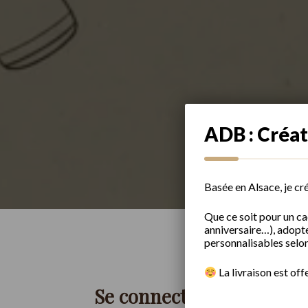
ADB : Créat
Basée en Alsace, je cr
Que ce soit pour un c
anniversaire…), adoptez
personnalisables selon
​
La livraison est off
Se connecter