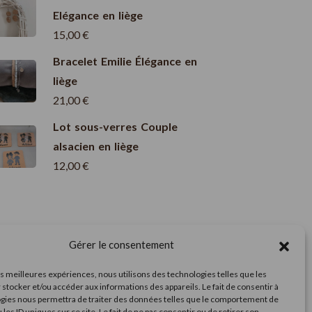
Elégance en liège
15,00
€
Bracelet Emilie Élégance en
liège
21,00
€
Lot sous-verres Couple
alsacien en liège
12,00
€
A Découvrir
Gérer le consentement
les meilleures expériences, nous utilisons des technologies telles que les
 stocker et/ou accéder aux informations des appareils. Le fait de consentir à
gies nous permettra de traiter des données telles que le comportement de
Marchés en Alsace : À la rencontre des
 les ID uniques sur ce site. Le fait de ne pas consentir ou de retirer son