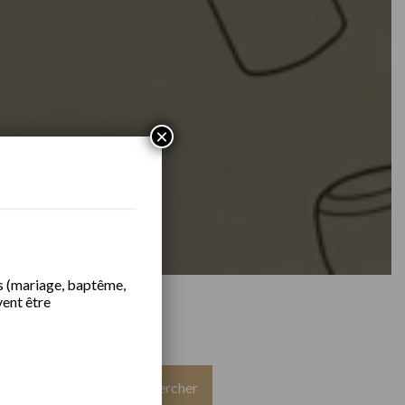
×
s (mariage, baptême,
vent être
Rechercher