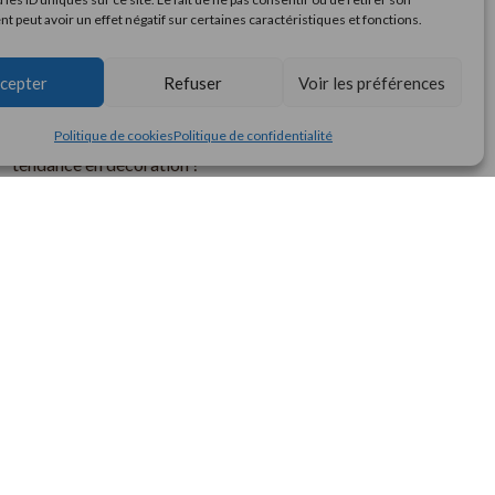
créateurs et du savoir-faire local
 peut avoir un effet négatif sur certaines caractéristiques et fonctions.
Comment sont fabriqués les bouchons
cepter
Refuser
Voir les préférences
en liège ?
Pourquoi le liège est le matériau
Politique de cookies
Politique de confidentialité
tendance en décoration ?
Opter pour une décoration
écoresponsable : l’élégance du durable
Le liège : un matériau naturel aux
multiples facettes