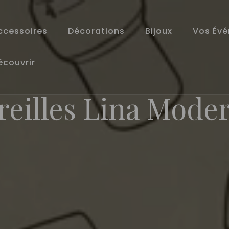
ccessoires
Décorations
Bijoux
Vos Év
écouvrir
reilles Lina Moder