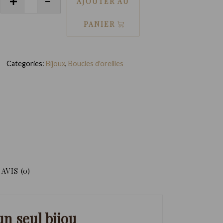
AJOUTER AU
de
Boucles
PANIER
d'oreilles
Lina
Categories:
Bijoux
,
Boucles d'oreilles
Moderne
en
liège
AVIS (0)
un seul bijou