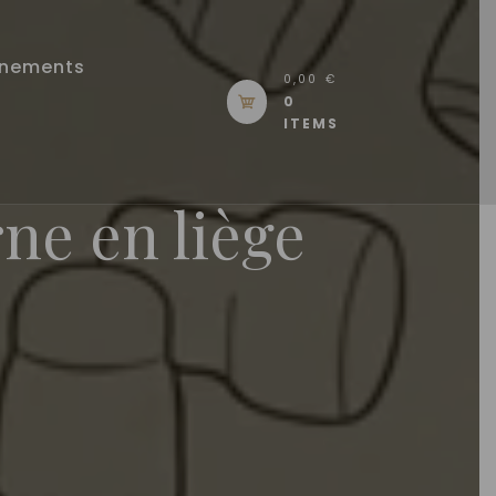
énements
0,00 €
0
ITEMS
ne en liège