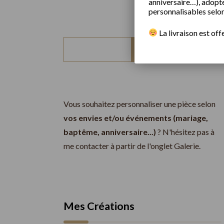
anniversaire…), adoptez
personnalisables selon
​
La livraison est off
Rechercher
Vous souhaitez personnaliser une pièce selon
vos envies et/ou événements (mariage,
baptême, anniversaire...)
? N'hésitez pas à
me contacter à partir de l'onglet Galerie.
Mes Créations