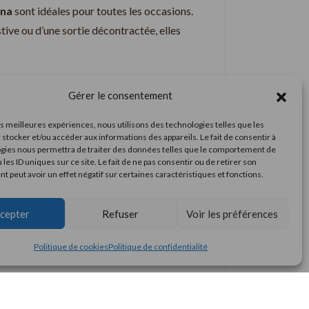
ina
sont idéales pour toutes les occasions.
stive ou d’une sortie décontractée, elles
Gérer le consentement
les meilleures expériences, nous utilisons des technologies telles que les
 stocker et/ou accéder aux informations des appareils. Le fait de consentir à
gies nous permettra de traiter des données telles que le comportement de
 les ID uniques sur ce site. Le fait de ne pas consentir ou de retirer son
 peut avoir un effet négatif sur certaines caractéristiques et fonctions.
cepter
Refuser
Voir les préférences
Politique de cookies
Politique de confidentialité
liège ». Il constitue une matière durable,
que à partir de l’écorce de chêne-liège, qui se
ois doux au toucher, ultra légers et résistants.