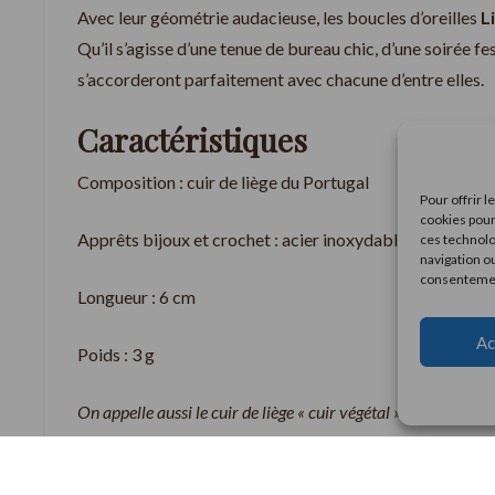
Avec leur géométrie audacieuse, les boucles d’oreilles
L
Qu’il s’agisse d’une tenue de bureau chic, d’une soirée fe
s’accorderont parfaitement avec chacune d’entre elles.
Caractéristiques
Composition : cuir de liège du Portugal
Pour offrir 
cookies pour
Apprêts bijoux et crochet : acier inoxydable
ces technolo
navigation ou
consentement
Longueur : 6 cm
Ac
Poids : 3 g
On appelle aussi le cuir de liège « cuir végétal » ou « tissu de 
recyclable et respectueuse de l’environnement, car on le fabri
régénère naturellement. Les bijoux en cuir de liège sont à la f