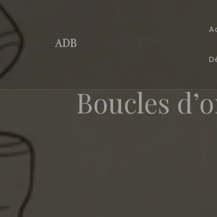
Skip
to
A
content
ADB
D
Boucles d’o