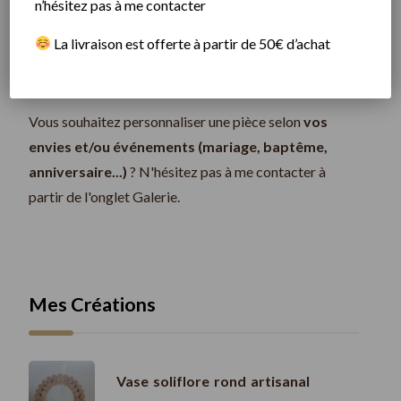
n’hésitez pas à me contacter
Rechercher
​
La livraison est offerte à partir de 50€ d’achat
Vous souhaitez personnaliser une pièce selon
vos
envies et/ou événements (mariage, baptême,
anniversaire...)
? N'hésitez pas à me contacter à
partir de l'onglet Galerie.
Mes Créations
Vase soliflore rond artisanal