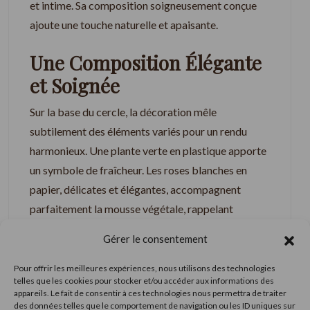
et intime. Sa composition soigneusement conçue
ajoute une touche naturelle et apaisante.
Une Composition Élégante
et Soignée
Sur la base du cercle, la décoration mêle
subtilement des éléments variés pour un rendu
harmonieux. Une plante verte en plastique apporte
un symbole de fraîcheur. Les roses blanches en
papier, délicates et élégantes, accompagnent
parfaitement la mousse végétale, rappelant
l’esthétique des forêts enchantées. Finalement, un
Gérer le consentement
cœur en bois peint en rouge ajoute une touche
romantique qui complète la décoration.
Pour offrir les meilleures expériences, nous utilisons des technologies
telles que les cookies pour stocker et/ou accéder aux informations des
appareils. Le fait de consentir à ces technologies nous permettra de traiter
Un Design Écologique et
des données telles que le comportement de navigation ou les ID uniques sur