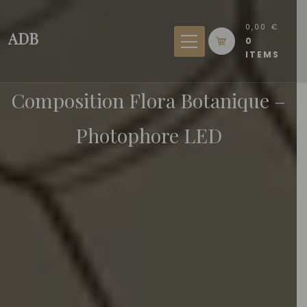
Skip
to
0,00 €
ADB
0
content
ITEMS
Composition Flora Botanique –
Photophore LED