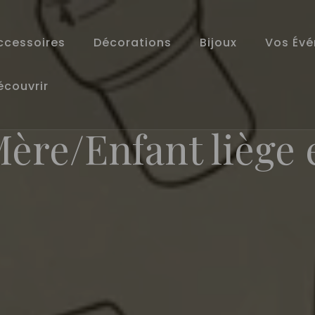
ccessoires
Décorations
Bijoux
Vos Év
écouvrir
Mère/Enfant liège 