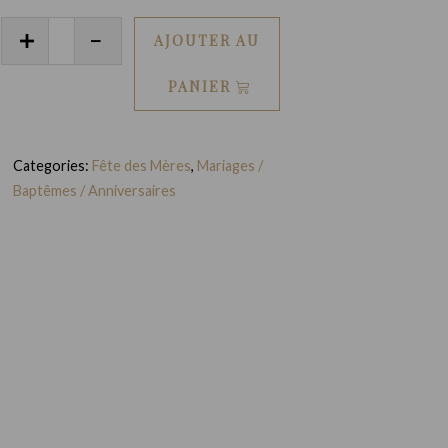
quantité
AJOUTER AU
de
Toile
PANIER
Mère/Enfant
liège
Categories:
Fête des Mères
,
Mariages /
et
Baptêmes / Anniversaires
bois