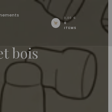
énements
0,00 €
0
ITEMS
et bois