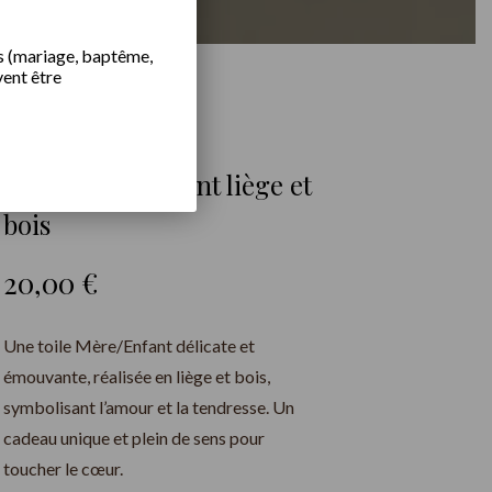
s (mariage, baptême,
vent être
Toile Mère/Enfant liège et
bois
20,00
€
Une toile Mère/Enfant délicate et
émouvante, réalisée en liège et bois,
symbolisant l’amour et la tendresse. Un
cadeau unique et plein de sens pour
toucher le cœur.