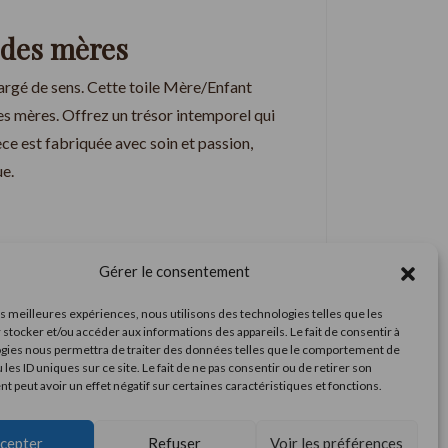
e des mères
hargé de sens. Cette toile Mère/Enfant
es mères. Offrez un trésor intemporel qui
èce est fabriquée avec soin et passion,
e.
Gérer le consentement
les meilleures expériences, nous utilisons des technologies telles que les
 stocker et/ou accéder aux informations des appareils. Le fait de consentir à
gies nous permettra de traiter des données telles que le comportement de
 les ID uniques sur ce site. Le fait de ne pas consentir ou de retirer son
 peut avoir un effet négatif sur certaines caractéristiques et fonctions.
nçois chaque pièce comme une création unique,
cepter
Refuser
Voir les préférences