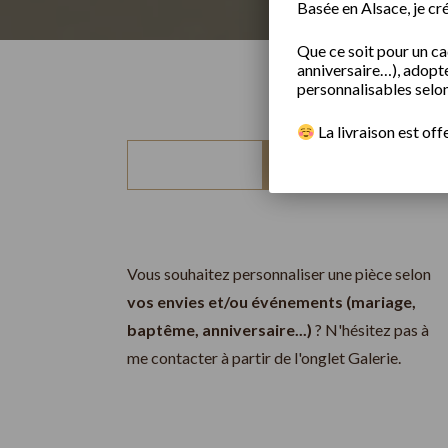
Basée en Alsace, je cr
Que ce soit pour un c
anniversaire…), adoptez
personnalisables selon
​
La livraison est off
Rechercher
Vous souhaitez personnaliser une pièce selon
vos envies et/ou événements (mariage,
baptême, anniversaire...)
? N'hésitez pas à
me contacter à partir de l'onglet Galerie.