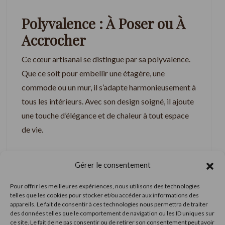
Polyvalence : À Poser ou À
Accrocher
Ce cœur artisanal se distingue par sa polyvalence.
Que ce soit pour embellir une étagère, une
commode ou un mur, il s’adapte harmonieusement à
tous les intérieurs. Avec son design soigné, il ajoute
une touche d’élégance et de chaleur à tout espace
de vie.
Fait Main : Un Gage
Gérer le consentement
d’Unicité
Pour offrir les meilleures expériences, nous utilisons des technologies
Chaque pièce est soigneusement assemblée à la
telles que les cookies pour stocker et/ou accéder aux informations des
appareils. Le fait de consentir à ces technologies nous permettra de traiter
main, garantissant qualité et unicité. Les bouchons
des données telles que le comportement de navigation ou les ID uniques sur
de liège recyclés combinés à l’inscription en bois
ce site. Le fait de ne pas consentir ou de retirer son consentement peut avoir