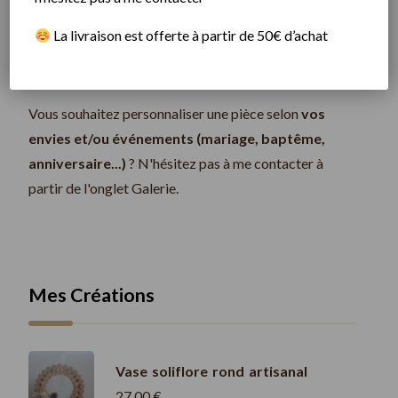
Rechercher
​
La livraison est offerte à partir de 50€ d’achat
Vous souhaitez personnaliser une pièce selon
vos
envies et/ou événements (mariage, baptême,
anniversaire...)
? N'hésitez pas à me contacter à
partir de l'onglet Galerie.
Mes Créations
Vase soliflore rond artisanal
27,00
€