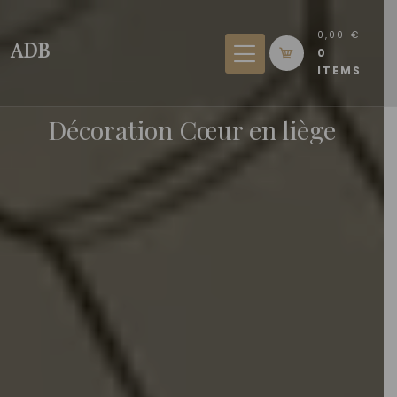
Skip
to
0,00 €
ADB
0
content
ITEMS
Décoration Cœur en liège