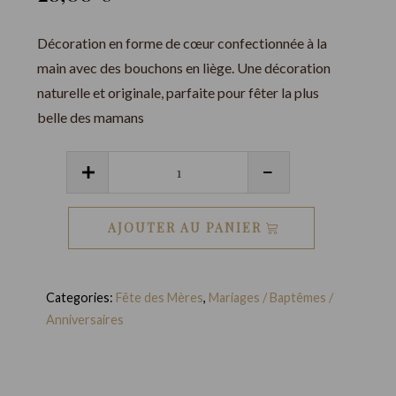
Décoration en forme de cœur confectionnée à la
main avec des bouchons en liège. Une décoration
naturelle et originale, parfaite pour fêter la plus
belle des mamans
quantité
de
Décoration
AJOUTER AU PANIER
Cœur
en
liège
Categories:
Fête des Mères
,
Mariages / Baptêmes /
Anniversaires